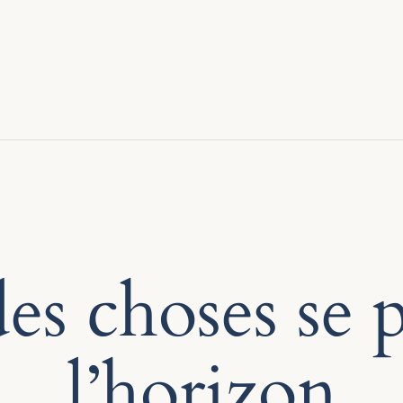
s choses se p
l’horizon